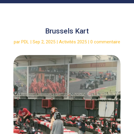
Brussels Kart
par
PDL
|
Sep 2, 2025
|
Activités 2025
|
0 commentaire